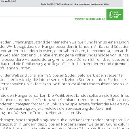
t den Ernährungszustand der Menschen weltweit und kann so einen Eindr
der WHI besagt, dass der Hunger besonders in Ländern Afrikas und Südasien
t von anderen Ländern in Asien, dem Nahen Osten, Lateinamerika, aber auch
en Gebieten dort sind Kleinbauern, indigene Völker und Landlose von Hunge
eine besondere Herausforderung. Anhaltende Dürren führen dazu, dass es ni
au und die Bepflanzung gibt. Regenfälle sind konzentrierter und extremer.
fallenden Ernten.
f der Welt und vor allem im Globalen Süden befördert, ist ein verzerrter
tem berücksichtigt die Interessen der kleinen Staaten oft nicht. Es sind die
nternationalen Politik festlegen. So führen vor allem Exportsubventionen zur
dlern.
, die den Hunger verstärken. Die Politik eines Landes sollte an die Bedürfnis
urkatastrophen die Existenz von Kleinbauern zerstören, sollten Regierun
anderen Strategien fördern. In Bolivien beispielsweise fördert die Regierung 
inem Bewässerungsprojekt, welches die Bewässerung der Äcker mit
gt und Wasser für Trockenzeiten aufsparen lässt.
bringen, sind Landgrabbing (Landraub durch Konzerne) oder Korruption. Di
steigt auch in Ländern des Globalen Nordens immer weiter an. Grund dafür i
ohn? Wie hoch ist die Arbeitslosenunterstützung? Eine gute Regierungsführung