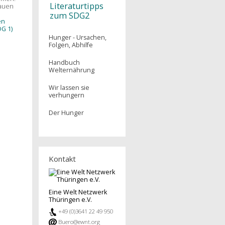
Literaturtipps
rauen
zum SDG2
en
G 1)
Hunger - Ursachen,
Folgen, Abhilfe
Handbuch
Welternährung
Wir lassen sie
verhungern
Der Hunger
Kontakt
Eine Welt Netzwerk
Thüringen e.V.
+49 (0)3641 22 49 950
Buero@ewnt.org