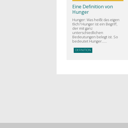
Eine Definition von
Hunger
Hunger: Was heißt das eigen
tlich? Hunger ist ein Begriff,
der mit ganz
unterschiedlichen
Bedeutungen belegt ist. So
bedeutet Hunger…
…
DEFINITION
Projekte