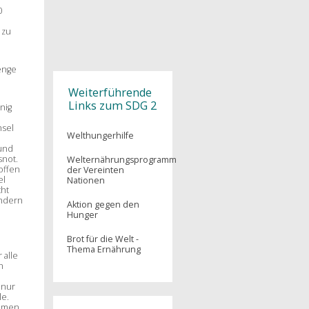
0
SDG 16
 zu
SDG 17
enge
Weiterführende
Links zum SDG 2
nig
hsel
Welthungerhilfe
 und
snot.
Welternährungsprogramm
offen
der Vereinten
el
Nationen
cht
ändern
Aktion gegen den
Hunger
Brot für die Welt -
Thema Ernährung
 alle
n
 nur
le.
mmen.