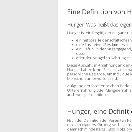
Eine Definition von 
Hunger: Was heißt das
eigen
Hunger ist ein Begriff, der mit ganz
ein heftiges, leidenschaftliches
eine Lust, etwas Bestimmtes zu 
ein Gefühl in der Magengegend,
essen,
oder der Mangel an Nahrungsmit
Diese Auswahl, in Anlehnung an den
Hunger haben kann. Sie zeigt auch, w
persönliche Begierde, ein individuel
Menschen unterworfen sind.
Aufgrund der facettenreichen Bedeu
Unterernährung oder Mangelernährung
auch weniger emotional.
Hunger, eine Definit
Nach der Definition der Vereinten Nat
um sein eigenes Körpergewicht zu hal
demnach mindestens 1.800 Kilokalori