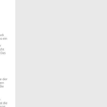
uck
s ein
r
cht
 Das
se der
gen
die
e
st die
 ist