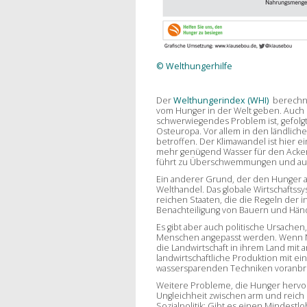
© Welthungerhilfe
Der
Welthungerindex (WHI)
berechne
vom Hunger in der Welt geben. Auch 
schwerwiegendes Problem ist, gefolg
Osteuropa. Vor allem in den ländlich
betroffen. Der Klimawandel ist hier 
mehr genügend Wasser für den Ackerb
führt zu Überschwemmungen und aus
Ein anderer Grund, der den Hunger au
Welthandel. Das globale Wirtschaftssys
reichen Staaten, die die Regeln der i
Benachteiligung von Bauern und Hän
Es gibt aber auch politische Ursachen
Menschen angepasst werden. Wenn Nat
die Landwirtschaft in ihrem Land mit 
landwirtschaftliche Produktion mit e
wassersparenden Techniken voranbrin
Weitere Probleme, die Hunger hervor
Ungleichheit zwischen arm und reich 
Sozialpolitik: Gibt es einen Mindestl