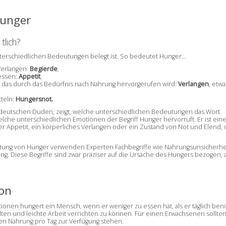
Hunger
tlich?
 unterschiedlichen Bedeutungen belegt ist. So bedeutet Hunger…
 Verlangen:
Begierde
,
essen:
Appetit
,
 das durch das Bedürfnis nach Nahrung hervorgerufen wird:
Verlangen
, etwa
teln:
Hungersnot.
 deutschen Duden, zeigt, welche unterschiedlichen Bedeutungen das Wort
elche unterschiedlichen Emotionen der Begriff Hunger hervorruft. Er ist ein
ler Appetit, ein körperliches Verlangen oder ein Zustand von
Not
und Elend,
tung von Hunger verwenden Experten Fachbegriffe wie Nahrungsunsicherhei
. Diese Begriffe sind zwar präziser auf die Ursache des Hungers bezogen, 
ion
ionen hungert ein Mensch, wenn er weniger zu essen hat, als er täglich benöt
ten und leichte Arbeit verrichten zu können. Für einen Erwachsenen sollte
en Nahrung pro Tag zur Verfügung stehen.