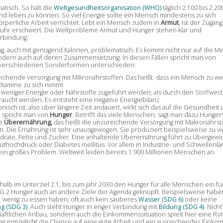
tisch. So hält die
Weltgesundheitsorganisation (WHO)
täglich 2.100 bis 2.20
und leben zu können. So viel Energie sollte ein Mensch mindestens zu sich
perliche Arbeit verrichtet. Lebt ein Mensch zudem in
Armut
, ist der Zugang
uhr erschwert. Die Weltprobleme Armut und Hunger stehen klar und
erbindung.
ung, auch mit genügend Kalorien, problematisch. Es kommt nicht nur auf die M
ern auch auf deren Zusammensetzung. In diesen Fällen spricht man von
n verschiedenen Sonderformen unterschieden:
eichende Versorgung mit Mikronährstoffen. Das heißt, dass ein Mensch zu we
tamine zu sich nimmt.
weniger Energie oder Nährstoffe zugeführt werden, als durch den Stoffwec
raucht werden. Es entsteht eine negative Energiebilanz.
sch ist, also über längere Zeit andauert, wirkt sich das auf die Gesundheit
l spricht man von
Hunger
. Betrifft das viele Menschen, sagt man dazu Hunger
ie
Überernährung,
das heißt die unzureichende Versorgung mit Makronährst
n. Die Ernährung ist sehr unausgewogen. Sie produziert beispielsweise zu vi
ydrate, Fette und Zucker. Eine anhaltende Überernährung führt zu Übergewi
thochdruck oder Diabetes mellitus. Vor allem in Industrie- und Schwellenl
 ein großes Problem. Weltweit leiden bereits 1.900 Millionen Menschen an
lb im Unterziel 2.1, bis zum Jahr 2030 den Hunger für alle Menschen ein für
DG 2 Hunger auch an andere Ziele der Agenda geknüpft. Beispielsweise habe
 wenig zu essen haben, oft auch kein sauberes
Wasser (SDG 6)
oder keine
g (SDG 3)
. Auch steht Hunger in enger Verbindung mit
Bildung (SDG 4)
. Nicht
haftlichen Anbau, sondern auch die Einkommenssituation spielt hier eine Rol
ng ermöglicht die Chance auf eine gute Arbeit und ein ausreichendes Einko