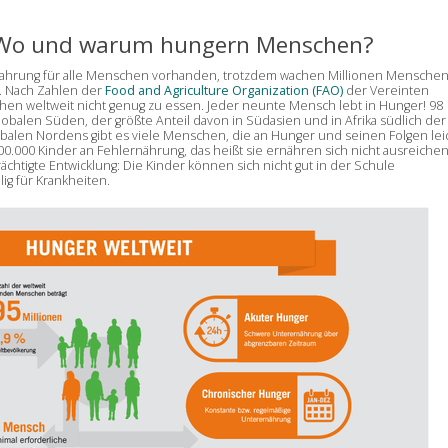
: Wo und warum hungern Menschen?
 Nahrung für alle Menschen vorhanden, trotzdem wachen Millionen Mensche
. Nach Zahlen der
Food and Agriculture Organization (FAO)
der Vereinten
en weltweit nicht genug zu essen. Jeder neunte Mensch lebt in Hunger! 98
alen Süden, der größte Anteil davon in Südasien und in Afrika südlich der
obalen Nordens gibt es viele Menschen, die an Hunger und seinen Folgen lei
00.000 Kinder an Fehlernährung, das heißt sie ernähren sich nicht ausreichen
rächtigte Entwicklung: Die Kinder können sich nicht gut in der Schule
ig für Krankheiten.