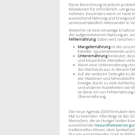
Diese Berechnung ist jedoch problema
Kilokalorien für erforderlich, um ges
nehmen, besonders wenn er harte kör
ausreichend Nahrung und Energiezuf
unmissverständlich miteinander in V
Weiterhin ist eine einseitige Ernähr
der aufgenommenen Nahrung an, sond
Fehlernährung
. Dabei wird zwische
Mangelernährung
ist die unzur
Eiweiße, Spurenelemente und Vi
Unterernährung
bedeutet, dass 
und körperliche Aktivitäten verb
Wenn eine Unterernährung chroni
das Wachstum aus. In diesem Fal
Auf der anderen Seite gibt es d
wie Vitaminen und Mineralstoffe
Energie durch zu viele Kohlenh
und anderen Krankheiten wie Blu
ist diese Art von Fehlernährung
Überernährung.
Die neue Agenda 2030 formuliert desha
Mal zu beenden. Allerdings ist das S
Menschen, die an Hunger leiden bzw.
ausreichende
Gesundheitsversorgun
traditionelles Wissen über landwirtsc
Nur ein ausreichender Grad an Bildu