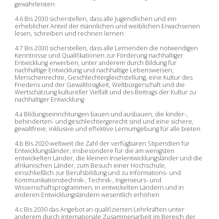
gewährleisten
4.6 Bis 2030 sicherstellen, dass alle Jugendlichen und ein
erheblicher Anteil der männlichen und weiblichen Erwachsenen
lesen, schreiben und rechnen lernen
4.7 Bis 2030 sicherstellen, dass alle Lernenden die notwendigen
Kenntnisse und Qualifikationen zur Förderung nachhaltiger
Entwicklung erwerben, unter anderem durch Bildung für
nachhaltige Entwicklung und nachhaltige Lebensweisen,
Menschenrechte, Geschlechtergleichstellung, eine Kultur des
Friedens und der Gewaltlosigkeit, Weltbürgerschaft und die
Wertschätzung kultureller Vielfalt und des Beitrags der Kultur zu
nachhaltiger Entwicklung
4.a Bildungseinrichtungen bauen und ausbauen, die kinder-,
behinderten- und geschlechtergerecht sind und eine sichere,
gewaltfreie, inklusive und effektive Lernumgebung für alle bieten
4.b Bis 2020 weltweit die Zahl der verfügbaren Stipendien für
Entwicklungsländer, insbesondere für die am wenigsten
entwickelten Länder, die kleinen Inselentwicklungsländer und die
afrikanischen Länder, zum Besuch einer Hochschule,
einschließlich zur Berufsbildung und zu Informations- und
Kommunikationstechnik-, Technik-, Ingenieurs- und
Wissenschaftsprogrammen, in entwickelten Ländern und in
anderen Entwicklungsländern wesentlich erhöhen
4.c Bis 2030 das Angebot an qualifizierten Lehrkräften unter
anderem durch internationale Zusammenarbeit im Bereich der