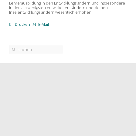
Lehrerausbildung in den Entwicklungsländern und insbesondere
in den am wenigsten entwickelten Ländern und kleinen
Inselentwicklungsländern wesentlich erhöhen
Drucken
E-Mail
Aktuelles aus dem Portal
Agenda 2030
SDGs
SDG 1
SDG 2