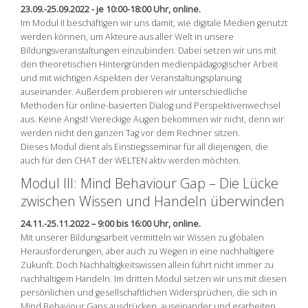
23.09.-25.09.2022 - je 10:00-18:00 Uhr, online.
Im Modul II beschäftigen wir uns damit, wie digitale Medien genutzt
werden können, um Akteure aus aller Welt in unsere
Bildungsveranstaltungen einzubinden. Dabei setzen wir uns mit
den theoretischen Hintergründen medienpädagogischer Arbeit
und mit wichtigen Aspekten der Veranstaltungsplanung
auseinander. Außerdem probieren wir unterschiedliche
Methoden für online-basierten Dialog und Perspektivenwechsel
aus. Keine Angst! Viereckige Augen bekommen wir nicht, denn wir
werden nicht den ganzen Tag vor dem Rechner sitzen.
Dieses Modul dient als Einstiegsseminar für all diejenigen, die
auch für den CHAT der WELTEN aktiv werden möchten.
Modul III: Mind Behaviour Gap – Die Lücke
zwischen Wissen und Handeln überwinden
24.11.-25.11.2022 – 9:00 bis 16:00 Uhr, online.
Mit unserer Bildungsarbeit vermitteln wir Wissen zu globalen
Herausforderungen, aber auch zu Wegen in eine nachhaltigere
Zukunft. Doch Nachhaltigkeitswissen allein führt nicht immer zu
nachhaltigem Handeln. Im dritten Modul setzen wir uns mit diesen
persönlichen und gesellschaftlichen Widersprüchen, die sich in
Mind Behaviour Gaps ausdrücken, auseinander und erarbeiten