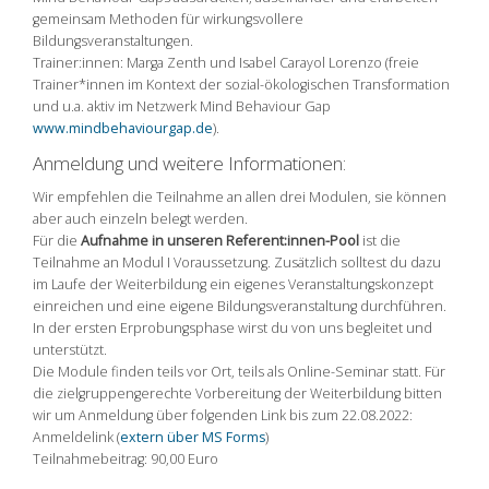
gemeinsam Methoden für wirkungsvollere
Bildungsveranstaltungen.
Trainer:innen: Marga Zenth und Isabel Carayol Lorenzo (freie
Trainer*innen im Kontext der sozial-ökologischen Transformation
und u.a. aktiv im Netzwerk Mind Behaviour Gap
www.mindbehaviourgap.de
).
Anmeldung und weitere Informationen:
Wir empfehlen die Teilnahme an allen drei Modulen, sie können
aber auch einzeln belegt werden.
Für die
Aufnahme in unseren Referent:innen-Pool
ist die
Teilnahme an Modul I Voraussetzung. Zusätzlich solltest du dazu
im Laufe der Weiterbildung ein eigenes Veranstaltungskonzept
einreichen und eine eigene Bildungsveranstaltung durchführen.
In der ersten Erprobungsphase wirst du von uns begleitet und
unterstützt.
Die Module finden teils vor Ort, teils als Online-Seminar statt. Für
die zielgruppengerechte Vorbereitung der Weiterbildung bitten
wir um Anmeldung über folgenden Link bis zum 22.08.2022:
Anmeldelink (
extern über MS Forms
)
Teilnahmebeitrag: 90,00 Euro