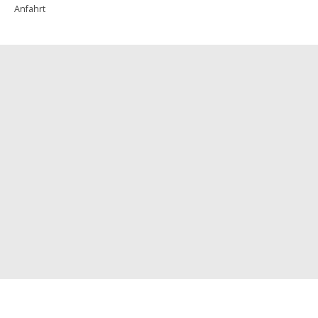
Anfahrt
Newsletter
Presse
Pressemitteilungen
Pressespiegel
Sitemap
Impressum
Datenschutzerklärung