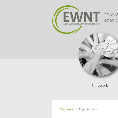
Engage
entwic
Netzwerk
Startseite
Engagier Dich