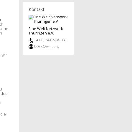
Kontakt
Du
ch
igene
Eine Welt Netzwerk
ch
Thüringen e.V.
+49 (0)3641 22 49 950
Buero@ewnt.org
. Wir
Newsletter
Presse
Pressemitteilungen
zu
 Idee
Pressespiegel
n
Sitemap
 die
Impressum
Datenschutzerklärung