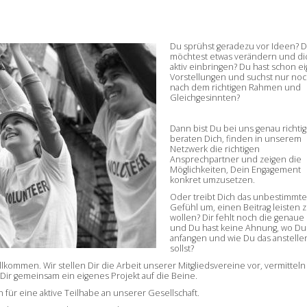
Du sprühst geradezu vor Ideen? 
möchtest etwas verändern und di
aktiv einbringen? Du hast schon e
Vorstellungen und suchst nur no
nach dem richtigen Rahmen und
Gleichgesinnten?
Dann bist Du bei uns genau richtig
beraten Dich, finden in unserem
Netzwerk die richtigen
Ansprechpartner und zeigen die
Möglichkeiten, Dein Engagement
konkret umzusetzen.
Oder treibt Dich das unbestimmte
Gefühl um, einen Beitrag leisten 
wollen? Dir fehlt noch die genaue
und Du hast keine Ahnung, wo Du
anfangen und wie Du das anstelle
sollst?
llkommen. Wir stellen Dir die Arbeit unserer Mitgliedsvereine vor, vermitteln
 Dir gemeinsam ein eigenes Projekt auf die Beine.
n für eine aktive Teilhabe an unserer Gesellschaft.