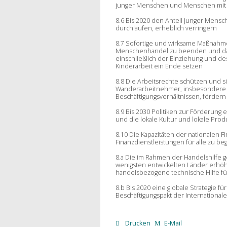
junger Menschen und Menschen mit Be
8.6 Bis 2020 den Anteil junger Mensc
durchlaufen, erheblich verringern
8.7 Sofortige und wirksame Maßnahme
Menschenhandel zu beenden und das 
einschließlich der Einziehung und de
Kinderarbeit ein Ende setzen
8.8 Die Arbeitsrechte schützen und s
Wanderarbeitnehmer, insbesondere 
Beschäftigungsverhältnissen, fördern
8.9 Bis 2030 Politiken zur Förderung 
und die lokale Kultur und lokale Prod
8.10 Die
Kapazitäten
der nationalen Fi
Finanzdienstleistungen für alle zu b
8.a Die im Rahmen der Handelshilfe 
wenigsten entwickelten Länder erhöh
handelsbezogene technische Hilfe fü
8.b Bis 2020 eine globale Strategie 
Beschäftigungspakt der International
Drucken
E-Mail