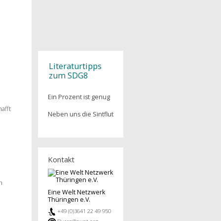
SDG 16
SDG 17
Literaturtipps
zum SDG8
Ein Prozent ist genug
afft
Neben uns die Sintflut
m
Kontakt
n
Eine Welt Netzwerk
Thüringen e.V.
+49 (0)3641 22 49 950