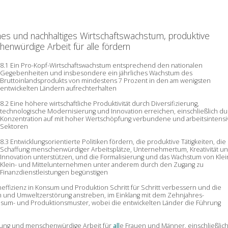
es und nachhaltiges Wirtschaftswachstum, produktive
enwürdige Arbeit für alle fördern
8.1 Ein Pro-Kopf-Wirtschaftswachstum entsprechend den nationalen
Gegebenheiten und insbesondere ein jährliches Wachstum des
Bruttoinlandsprodukts von mindestens 7 Prozent in den am wenigsten
entwickelten Ländern aufrechterhalten
8.2 Eine höhere wirtschaftliche Produktivität durch Diversifizierung,
technologische Modernisierung und Innovation erreichen, einschließlich du
Konzentration auf mit hoher Wertschöpfung verbundene und arbeitsintensi
Sektoren
8.3 Entwicklungsorientierte Politiken fördern, die produktive Tätigkeiten, die
Schaffung menschenwürdiger Arbeitsplätze, Unternehmertum, Kreativität u
Innovation unterstützen, und die Formalisierung und das Wachstum von Klein
Klein- und Mittelunternehmen unter anderem durch den Zugang zu
Finanzdienstleistungen begünstigen
effizienz in Konsum und Produktion Schritt für Schritt verbessern und die
 und Umweltzerstörung anstreben, im Einklang mit dem Zehnjahres-
sum- und Produktionsmuster, wobei die entwickelten Länder die Führung
tigung und menschenwürdige Arbeit für
all
e Frauen und Männer, einschließlic